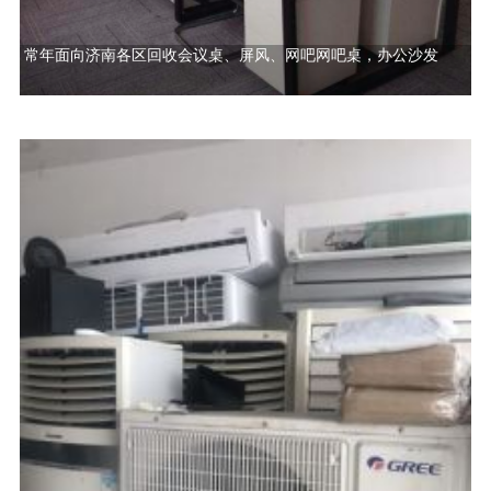
常年面向济南各区回收会议桌、屏风、网吧网吧桌，办公沙发