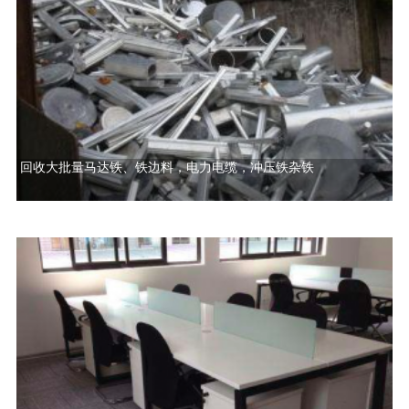
回收大批量马达铁、铁边料，电力电缆，冲压铁杂铁