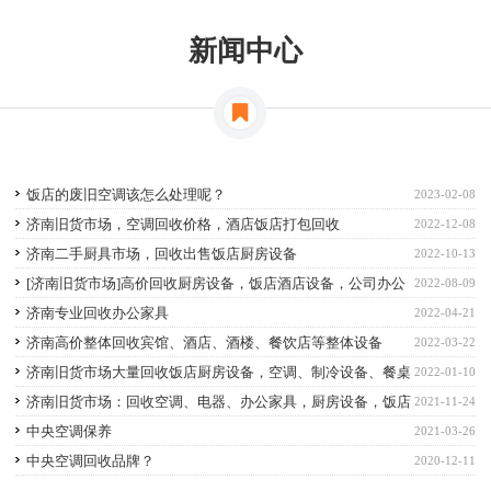
新闻中心
饭店的废旧空调该怎么处理呢？
2023-02-08
济南旧货市场，空调回收价格，酒店饭店打包回收
2022-12-08
济南二手厨具市场，回收出售饭店厨房设备
2022-10-13
[济南旧货市场]高价回收厨房设备，饭店酒店设备，公司办公
2022-08-09
家具办公设备，空调电脑回收
济南专业回收办公家具
2022-04-21
济南高价整体回收宾馆、酒店、酒楼、餐饮店等整体设备
2022-03-22
济南旧货市场大量回收饭店厨房设备，空调、制冷设备、餐桌
2022-01-10
椅
济南旧货市场：回收空调、电器、办公家具，厨房设备，饭店
2021-11-24
物资
中央空调保养
2021-03-26
中央空调回收品牌？
2020-12-11