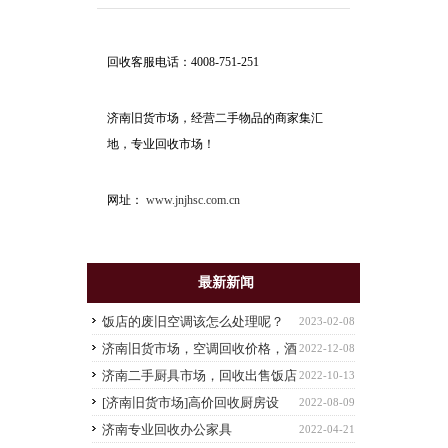
回收客服电话：4008-751-251
济南旧货市场，经营二手物品的商家集汇
地，专业回收市场！
网址：
www.jnjhsc.com.cn
最新新闻
饭店的废旧空调该怎么处理呢？
2023-02-08
济南旧货市场，空调回收价格，酒
2022-12-08
店饭店打包回收
济南二手厨具市场，回收出售饭店
2022-10-13
厨房设备
[济南旧货市场]高价回收厨房设
2022-08-09
备，饭店酒店设备，公司办公家具办公设
济南专业回收办公家具
2022-04-21