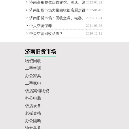
备，空调电脑回收
济南高价整体回收宾馆、酒店、酒
2022-03-22
楼、餐饮店等整体设备
济南旧货市场大量回收饭店厨房设
2022-01-10
备，空调、制冷设备、餐桌椅
济南旧货市场：回收空调、电器、
2021-11-24
办公家具，厨房设备，饭店物资
中央空调保养
2021-03-26
中央空调回收品牌？
2020-12-11
济南旧货市场
物资回收
二手空调
办公家具
二手家电
饭店宾馆物资
办公电脑
饭店设备
老板桌椅
办公隔断
沙发茶几